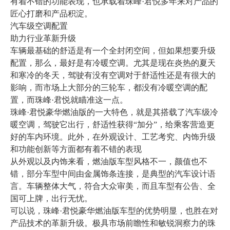
有着不错的功能表现，也承载着珠峰·君悦多年来对产品的
匠心打磨和产品积淀。
汽车级空调配置
助力行业革新升级
车辆最基础的舒适是有一个全封闭空间，但如果想要升级
配置，那么，最好是有冷暖空调。尤其是现在炎热的夏天
和寒冷的冬天，驾驶有没有空调对于舒适性还是有很大的
影响，而市场上大部分的三轮车，都没有冷暖空调的配
置，而珠峰·君悦就瞄准这一点。
珠峰·君悦豪华燃油版的一大特色，就是其搭载了汽车级冷
暖空调，驾驶它出行，舒适性获得“加分”，给乘客营造更
好的车内环境。此外，在外观设计、工艺考究、内饰升级
和功能创新等方面都有着不错的表现
从外观以及内饰来看，燃油版车型风格不一，颜值也不
错，部分车型中间由金属饰条连接，是典型的汽车设计语
言。车辆整体大气，符合大众审美，而且车型有公告、全
国可上牌，出行无忧。
可以说，珠峰·君悦豪华燃油版车型的优势明显，也胜在对
产品技术的革新升级。极具市场前瞻性和敏锐洞察力的珠