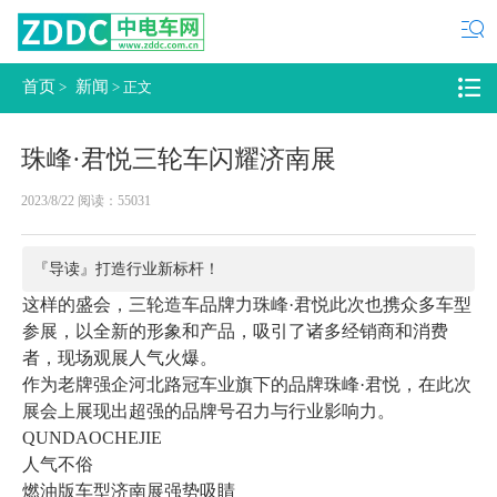
首页
新闻
>
> 正文
首页
资讯
产品
企业
品牌
导购
城市
行业
车型
珠峰·君悦三轮车闪耀济南展
视频
电动汽车
2023/8/22 阅读：55031
『导读』
打造行业新标杆！
这样的盛会，三轮造车品牌力珠峰·君悦此次也携众多车型
参展，以全新的形象和产品，吸引了诸多经销商和消费
者，现场观展人气火爆。
作为老牌强企河北路冠车业旗下的品牌珠峰·君悦，在此次
展会上展现出超强的品牌号召力与行业影响力。
QUNDAOCHEJIE
人气不俗
燃油版车型济南展强势吸睛