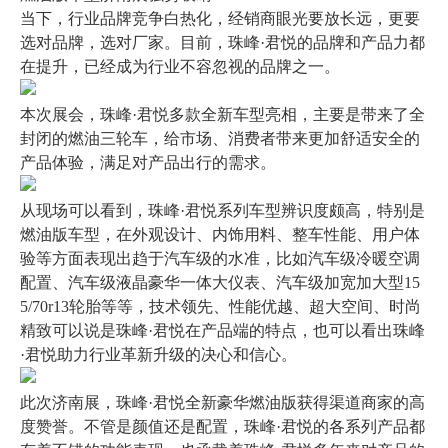
当下，行业品牌竞争白热化，经销商眼光要放长远，更要
选对品牌，选对厂家。目前，珠峰·君悦的品牌和产品力都
在提升，已经成为行业不容忽视的品牌之一。
本次展会，珠峰·君悦多款全新车型亮相，主要是带来了全
封闭的燃油三轮车，给市场、消费者带来更加舒适安全的
产品体验，满足对产品出行的需求。
从现场可以看到，珠峰·君悦系列车型辨识度颇高，特别是
燃油版车型，在外观设计、内饰用料、整车性能、用户体
验等方面表现出趋于汽车级的水准，比如汽车级冷暖空调
配置、汽车级液晶豪华一体大
仪表
、汽车级加宽加大型15
5/70r13
轮胎
等等，技术领先、性能优越、超大空间、时尚
精致可以说是珠峰·君悦在产品端的特点，也可以看出珠峰
·君悦助力行业革新升级的决心和信心。
此次济南展，珠峰·君悦全新豪华燃油版获得渠道商家的高
度赞誉。不管是颜值还是配置，珠峰·君悦的各系列产品都