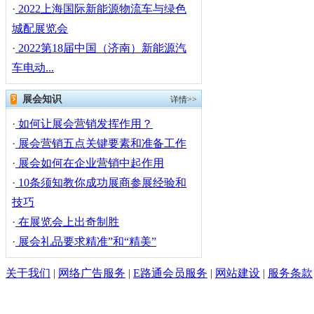
·
2022上海国际新能源物流车与绿色
城配展览会
·
2022第18届中国（济南）新能源汽
车电动...
展会知识
详情>>
·
如何让展会营销发挥作用？
·
展会营销五点关键要素和准备工作
·
展会如何在企业营销中起作用
·
10条须知教你成功展商参展经验和
技巧
·
在展览会上出奇制胜
·
展会礼品要求精准”和“精美”
关于我们
|
网络广告服务
|
E路通会员服务
|
网站建设
|
服务条款